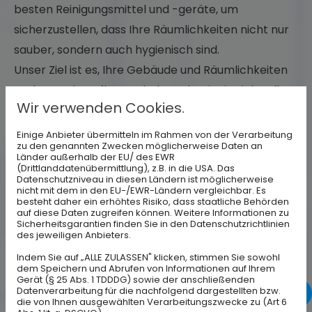
besten Reinigungsmittel und -geräte, um
sicherzustellen, dass Ihre Räumlichkeiten nicht nur
sauber, sondern auch hygienisch sind.
Unser Ziel ist es, Ihre Gebäude und Räumlichkeiten
sauber und gepflegt zu halten, damit Sie sich voll
Wir verwenden Cookies.
und ganz auf Ihr Kerngeschäft konzentrieren
können. Wir passen unsere Reinigungspläne an Ihre
Einige Anbieter übermitteln im Rahmen von der Verarbeitung
zu den genannten Zwecken möglicherweise Daten an
individuellen Bedürfnisse an und arbeiten mit Ihnen
Länder außerhalb der EU/ des EWR
(Drittlanddatenübermittlung), z.B. in die USA. Das
zusammen, um sicherzustellen, dass Sie die
Datenschutzniveau in diesen Ländern ist möglicherweise
bestmögliche Reinigungslösung erhalten. Mit der
nicht mit dem in den EU-/EWR-Ländern vergleichbar. Es
besteht daher ein erhöhtes Risiko, dass staatliche Behörden
Unterhaltsreinigung von Guthier Gebäudereinigung
auf diese Daten zugreifen können. Weitere Informationen zu
Sicherheitsgarantien finden Sie in den Datenschutzrichtlinien
können Sie sicher sein, dass Ihre Räumlichkeiten
des jeweiligen Anbieters.
immer sauber und einladend aussehen.
Indem Sie auf „ALLE ZULASSEN" klicken, stimmen Sie sowohl
dem Speichern und Abrufen von Informationen auf Ihrem
Kontaktieren Sie uns noch heute, um mehr über
Gerät (§ 25 Abs. 1 TDDDG) sowie der anschließenden
Datenverarbeitung für die nachfolgend dargestellten bzw.
unsere Reinigungsdienstleistungen zu erfahren und
0151
die von Ihnen ausgewählten Verarbeitungszwecke zu (Art 6