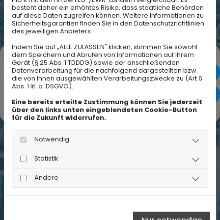
besteht daher ein erhöhtes Risiko, dass staatliche Behörden
auf diese Daten zugreifen können. Weitere Informationen zu
Sicherheitsgarantien finden Sie in den Datenschutzrichtlinien
des jeweiligen Anbieters.
Indem Sie auf „ALLE ZULASSEN" klicken, stimmen Sie sowohl
dem Speichern und Abrufen von Informationen auf Ihrem
Gerät (§ 25 Abs. 1 TDDDG) sowie der anschließenden
ANFAHRT
Datenverarbeitung für die nachfolgend dargestellten bzw.
0151
die von Ihnen ausgewählten Verarbeitungszwecke zu (Art 6
Abs. 1 lit. a. DSGVO).
GUTHIER GEBÄUDEREINIGUNG
die
Eine bereits erteilte Zustimmung können Sie jederzeit
über den links unten eingeblendeten Cookie-Button
für die Zukunft widerrufen.
Notwendig
Statistik
Google Maps inaktiv
Andere
Aufgrund Ihrer Cookie-Einstellungen
kann dieses Modul nicht geladen
werden.
Wenn Sie dieses Modul sehen