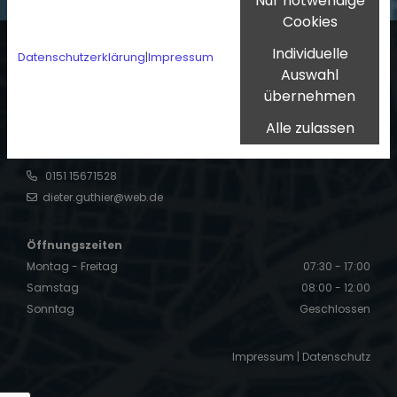
Nur notwendige
möchten, passen Sie bitte Ihre
Cookie-Einstellungen entsprechend
Cookies
an.
Individuelle
Datenschutzerklärung
|
Impressum
Guthier Gebäudereinigung
Auswahl
Cookie Einstellungen
Bernhard-Lichtenberg-Str. 105
übernehmen
76189 Karlsruhe
Alle zulassen
Kontakt
0151 15671528
dieter.guthier@web.de
Öffnungszeiten
Montag - Freitag
07:30 - 17:00
Samstag
08:00 - 12:00
Sonntag
Geschlossen
Impressum
|
Datenschutz